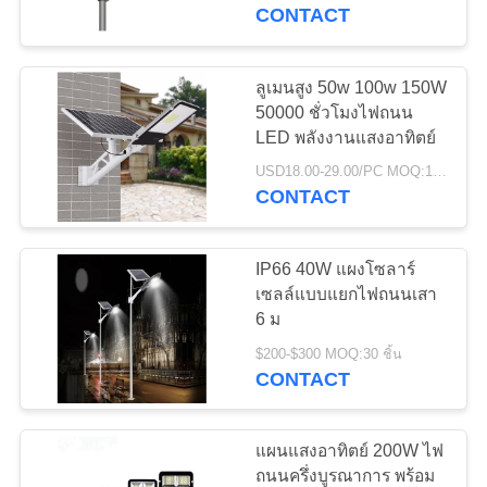
400w
การ
CONTACT
โรงงาน
ลูเมนสูง 50w 100w 150W
51
ควบคุม
50000 ชั่วโมงไฟถนน
ไฟถนนพลังงานแสง
LED พลังงานแสงอาทิตย์
คุณภาพ
USD18.00-29.00/PC MOQ:10 ชิ้น
อาทิตย์
CONTACT
ติดต่อ
IP66 40W แผงโซลาร์
เรา
เซลล์แบบแยกไฟถนนเสา
6 ม
39
ระบบไฟฟ้าพลังงาน
$200-$300 MOQ:30 ชิ้น
ขอ
CONTACT
แสงอาทิตย์
ใบ
แผนแสงอาทิตย์ 200W ไฟ
เสนอ
ถนนครึ่งบูรณาการ พร้อม