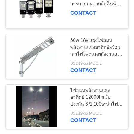
การควบคุมจากดึกถึงเช้า
ราคา
3.2V 36AH 6500K
CONTACT
67
ไฟ LED พลังงานแสง
แผนผัง
60w 18v แผงไฟถนน
อาทิตย์กลางแจ้ง
เว็บไซต์
พลังงานแสงอาทิตย์พร้อม
เสาไฟไฟถนนพลังงานแสง
อาทิตย์ที่มีจำหน่าย
USD19-55 MOQ:1
PRIVACY
CONTACT
POLICY
138
ไฟถนนพลังงานแสง
อาทิตย์ 12000lm รับ
โคมไฮเบย์ LED
ประกัน 3 ปี 100w นำไฟ
ถนนพลังงานแสงอาทิตย์
USD19-55 MOQ:1
กลางแจ้ง
CONTACT