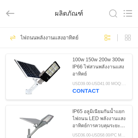
-
2026
Shaanxi
Yahua
ผลิตภัณฑ์
Lighting
Electric
Equipment
Co.,
Ltd..
183
บ้าน
All
ไฟถนนพลังงานแสงอาทิตย์
Rights
ไฟถนน LED
Reserved.
สินค้า
พลังงานแสงอาทิตย์
100w 150w 200w 300w
IP66 ไฟสวนพลังงานแสง
อาทิตย์
เกี่ยว
USD39.00-USD41.00 MOQ:1 ชิ้น
CONTACT
กับ
135
ไฟถนนพลังงานแสง
เรา
IP65 อลูมิเนียมกันน้ำแยก
ไฟถนน LED พลังงานแสง
อาทิตย์แบบบูรณา
อาทิตย์การควบคุมระยะ
ทัวร์
ไกล 100W 200w 300w
USD36.00-USD58.00/PC MOQ:1 ชิ้น